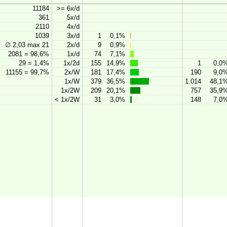
11184
>= 6x/d
361
5x/d
2110
4x/d
1039
3x/d
1
0,1%
∅ 2,03 max 21
2x/d
9
0,9%
2081 = 98,6%
1x/d
74
7,1%
29 = 1,4%
1x/2d
155
14,9%
1
0,0
11155 = 99,7%
2x/W
181
17,4%
190
9,0
1x/W
379
36,5%
1.014
48,1
1x/2W
209
20,1%
757
35,9
< 1x/2W
31
3,0%
148
7,0