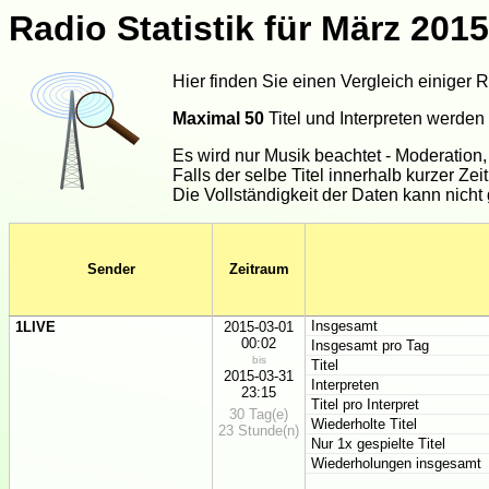
Radio Statistik für März 2015
Hier finden Sie einen Vergleich einiger 
Maximal 50
Titel und Interpreten werden
Es wird nur Musik beachtet - Moderation
Falls der selbe Titel innerhalb kurzer Zei
Die Vollständigkeit der Daten kann nicht 
Sender
Zeitraum
Insgesamt
1LIVE
2015-03-01
00:02
Insgesamt pro Tag
bis
Titel
2015-03-31
Interpreten
23:15
Titel pro Interpret
30 Tag(e)
Wiederholte Titel
23 Stunde(n)
Nur 1x gespielte Titel
Wiederholungen insgesamt