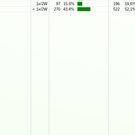
1x/2W
97
15,6%
196
19,6
< 1x/2W
270
43,4%
522
52,1