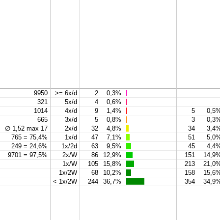
9950
>= 6x/d
2
0,3%
321
5x/d
4
0,6%
1014
4x/d
9
1,4%
5
0,5
665
3x/d
5
0,8%
3
0,3
∅ 1,52 max 17
2x/d
32
4,8%
34
3,4
765 = 75,4%
1x/d
47
7,1%
51
5,0
249 = 24,6%
1x/2d
63
9,5%
45
4,4
9701 = 97,5%
2x/W
86
12,9%
151
14,9
1x/W
105
15,8%
213
21,0
1x/2W
68
10,2%
158
15,6
< 1x/2W
244
36,7%
354
34,9