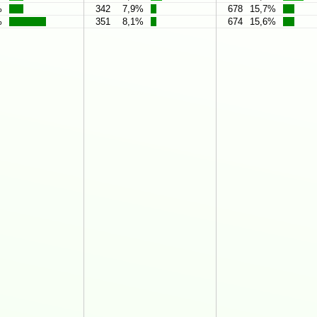
%
342
7,9%
678
15,7%
%
351
8,1%
674
15,6%