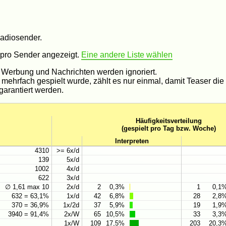
Radiosender.
 pro Sender angezeigt.
Eine andere Liste wählen
, Werbung und Nachrichten werden ignoriert.
t mehrfach gespielt wurde, zählt es nur einmal, damit Teaser die S
garantiert werden.
Häufigkeitsverteilung
(gespielt pro Tag bzw. Woche)
Interpreten
4310
>= 6x/d
139
5x/d
1002
4x/d
622
3x/d
∅ 1,61 max 10
2x/d
2
0,3%
1
0,1
632 = 63,1%
1x/d
42
6,8%
28
2,8
370 = 36,9%
1x/2d
37
5,9%
19
1,9
3940 = 91,4%
2x/W
65
10,5%
33
3,3
1x/W
109
17,5%
203
20,3