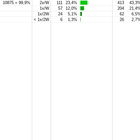
10875 = 99,9%
2x/W
111
23,4%
413
43,3
1x/W
57
12,0%
204
21,4
1x/2W
24
5,1%
62
6,5
< 1x/2W
6
1,3%
26
2,7