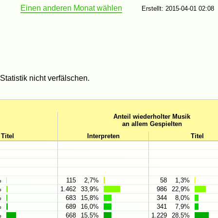
Einen anderen Monat wählen
Erstellt: 2015-04-01 02:08
tatistik nicht verfälschen.
Anteil wiederholter Musik
an allem Gespielten
Titel
Interpreten
Titel
%
115
2,7%
58
1,3%
%
1.462
33,9%
986
22,9%
%
683
15,8%
344
8,0%
%
689
16,0%
341
7,9%
%
668
15,5%
1.229
28,5%