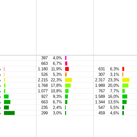
397
4,0%
663
6,7%
%
1.180
11,9%
631
6,3%
%
526
5,3%
307
3,1%
%
2.215
22,3%
2.317
23,3%
%
1.768
17,8%
1.989
20,0%
%
1.077
10,8%
767
7,7%
%
927
9,3%
1.589
16,0%
%
663
6,7%
1.344
13,5%
%
235
2,4%
547
5,5%
%
299
3,0%
459
4,6%