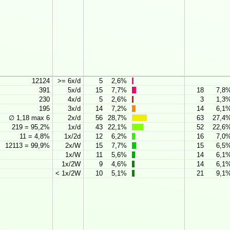
12124
>= 6x/d
5
2,6%
391
5x/d
15
7,7%
18
7,8
230
4x/d
5
2,6%
3
1,3
195
3x/d
14
7,2%
14
6,1
∅ 1,18 max 6
2x/d
56
28,7%
63
27,4
219 = 95,2%
1x/d
43
22,1%
52
22,6
11 = 4,8%
1x/2d
12
6,2%
16
7,0
12113 = 99,9%
2x/W
15
7,7%
15
6,5
1x/W
11
5,6%
14
6,1
1x/2W
9
4,6%
14
6,1
< 1x/2W
10
5,1%
21
9,1