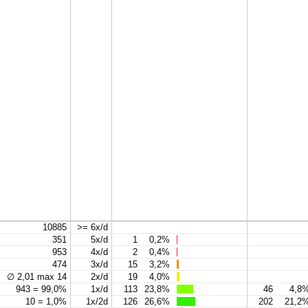
10885
>= 6x/d
351
5x/d
1
0,2%
953
4x/d
2
0,4%
474
3x/d
15
3,2%
∅ 2,01 max 14
2x/d
19
4,0%
943 = 99,0%
1x/d
113
23,8%
46
4,8
10 = 1,0%
1x/2d
126
26,6%
202
21,2