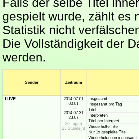
Falls der selbe Titel inn
gespielt wurde, zählt es 
Statistik nicht verfälsche
Die Vollständigkeit der D
werden.
Sender
Zeitraum
Insgesamt
1LIVE
2014-07-01
00:01
Insgesamt pro Tag
bis
Titel
2014-07-31
Interpreten
23:07
Titel pro Interpret
30 Tag(e)
Wiederholte Titel
23 Stunde(n)
Nur 1x gespielte Titel
Wiederholungen insgesamt